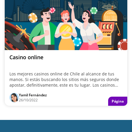
Casino online
Los mejores casinos online de Chile al alcance de tus
manos. Si estás buscando los sitios más seguros donde
apostar, definitivamente, este es tu lugar. Los casinos
con las licencias más prestigiosas del mercado iGaming
Yamil Fernández
para que elijas el que más prefieras. ¡Encuentra la
26/10/2022
Página
reseña de tu casino online favorito aquí!