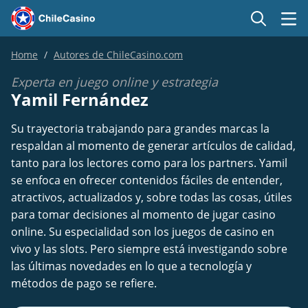
Home
Autores de ChileCasino.com
Experta en juego online y estrategia
Yamil Fernández
Su trayectoria trabajando para grandes marcas la
respaldan al momento de generar artículos de calidad,
tanto para los lectores como para los partners. Yamil
se enfoca en ofrecer contenidos fáciles de entender,
atractivos, actualizados y, sobre todas las cosas, útiles
para tomar decisiones al momento de jugar casino
online. Su especialidad son los juegos de casino en
vivo y las slots. Pero siempre está investigando sobre
las últimas novedades en lo que a tecnología y
métodos de pago se refiere.