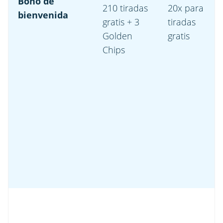
Bono de
210 tiradas
20x para
bienvenida
gratis + 3
tiradas
Golden
gratis
Chips