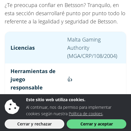
¿Te preocupa confiar en Betsson? Tranquilo, en
esta sección desarrollaré punto por punto todo lo
referente a la legalidad y seguridad de Betsson.
Malta Gaming
Licencias
Authority
(MGA/CRP/108/2004)
Herramientas de
juego
👍
responsable
Este sitio web utiliza cookies.
Transparencia
👍
Al continuar, nos da permiso para implementar
cookies según nuestra
Política de cookies
.
Cerrar y rechazar
Cerrar y aceptar
Licencia de juego confiable