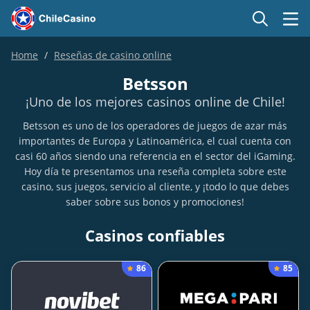
Home
Reseñas de casino online
Betsson
¡Uno de los mejores casinos online de Chile!
Betsson es uno de los operadores de juegos de azar más
importantes de Europa y Latinoamérica, el cual cuenta con
casi 60 años siendo una referencia en el sector del iGaming.
Hoy día te presentamos una reseña completa sobre este
casino, sus juegos, servicio al cliente, y ¡todo lo que debes
saber sobre sus bonos y promociones!
Casinos confiables
86
85