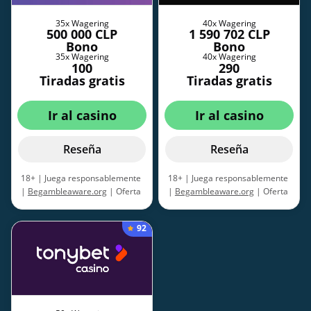
35x Wagering
40x Wagering
500 000 CLP
1 590 702 CLP
Bono
Bono
35x Wagering
40x Wagering
100
290
Tiradas gratis
Tiradas gratis
Ir al casino
Ir al casino
Reseña
Reseña
18+ | Juega responsablemente
18+ | Juega responsablemente
|
Begambleaware.org
| Oferta
|
Begambleaware.org
| Oferta
de bienvenida exclusiva de
de bienvenida exclusiva de
Casino Days para jugadores
Melbet para jugadores nuevos
92
nuevos en Chile. Depósito
en Chile. Depósito mínimo: 10
mínimo: 10 000. Rollover: 35x.
EUR. Rollover: 40x. |
Se aplican
Bono válido por 7 días desde su
las normas y condiciones
reclamo |
Se aplican las normas
y condiciones