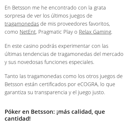
En Betsson me he encontrado con la grata
sorpresa de ver los últimos juegos de
tragamonedas
de mis proveedores favoritos,
como
NetEnt
, Pragmatic Play o
Relax Gaming
.
En este casino podrás experimentar con las
últimas tendencias de tragamonedas del mercado
y sus novedosas funciones especiales.
Tanto las tragamonedas como los otros juegos de
Betsson están certificados por eCOGRA, lo que
garantiza su transparencia y el juego justo.
Póker en Betsson: ¡más calidad, que
cantidad!