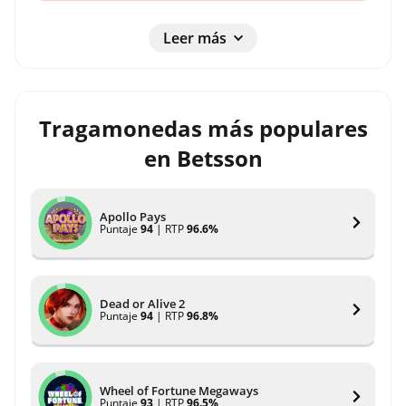
Leer más
Tragamonedas más populares
en Betsson
Apollo Pays
Puntaje
94
| RTP
96.6%
Dead or Alive 2
Puntaje
94
| RTP
96.8%
Wheel of Fortune Megaways
Puntaje
93
| RTP
96.5%