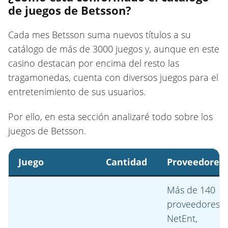
de juegos de Betsson?
Cada mes Betsson suma nuevos títulos a su
catálogo de más de 3000 juegos y, aunque en este
casino destacan por encima del resto las
tragamonedas, cuenta con diversos juegos para el
entretenimiento de sus usuarios.
Por ello, en esta sección analizaré todo sobre los
juegos de Betsson.
Juego
Cantidad
Proveedores
Más de 140
proveedores:
NetEnt,