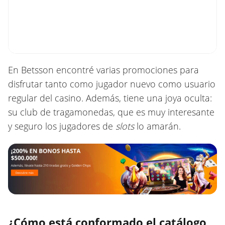
En Betsson encontré varias promociones para
disfrutar tanto como jugador nuevo como usuario
regular del casino. Además, tiene una joya oculta:
su club de tragamonedas, que es muy interesante
y seguro los jugadores de
slots
lo amarán.
¿Cómo está conformado el catálogo