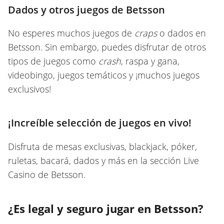
Dados y otros juegos de Betsson
No esperes muchos juegos de
craps
o dados en
Betsson. Sin embargo, puedes disfrutar de otros
tipos de juegos como
crash
, raspa y gana,
videobingo, juegos temáticos y ¡muchos juegos
exclusivos!
¡Increíble selección de juegos en vivo!
Disfruta de mesas exclusivas, blackjack, póker,
ruletas, bacará, dados y más en la sección Live
Casino de Betsson.
¿Es legal y seguro jugar en Betsson?