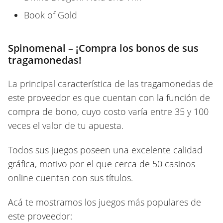
Book of Gold
Spinomenal – ¡Compra los bonos de sus
tragamonedas!
La principal característica de las tragamonedas de
este proveedor es que cuentan con la función de
compra de bono, cuyo costo varía entre 35 y 100
veces el valor de tu apuesta.
Todos sus juegos poseen una excelente calidad
gráfica, motivo por el que cerca de 50 casinos
online cuentan con sus títulos.
Acá te mostramos los juegos más populares de
este proveedor: