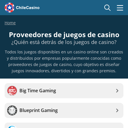
Home
Proveedores de juegos de casino
¿Quién está detrás de los juegos de casino?
Todos los juegos disponibles en un casino online son creados
y distribuidos por empresas popularmente conocidas como
proveedores de juegos de casino, cuyo objetivo es diseñar
juegos innovadores, divertidos y con grandes premios.
Big Time Gaming
Blueprint Gaming