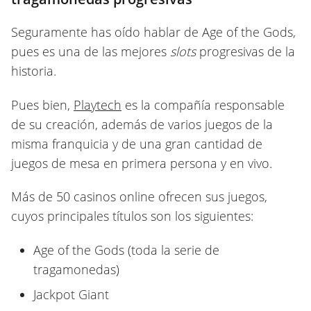
Seguramente has oído hablar de Age of the Gods,
pues es una de las mejores
slots
progresivas de la
historia.
Pues bien,
Playtech
es la compañía responsable
de su creación, además de varios juegos de la
misma franquicia y de una gran cantidad de
juegos de mesa en primera persona y en vivo.
Más de 50 casinos online ofrecen sus juegos,
cuyos principales títulos son los siguientes:
Age of the Gods (toda la serie de
tragamonedas)
Jackpot Giant