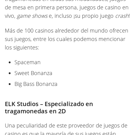
de mesa en primera persona, juegos de casino en
vivo,
game shows
e
,
incluso ¡su propio juego
crash
!
Más de 100 casinos alrededor del mundo ofrecen
sus juegos, entre los cuales podemos mencionar
los siguientes:
Spaceman
Sweet Bonanza
Big Bass Bonanza
ELK Studios – Especializado en
tragamonedas en 2D
Una peculiaridad de este proveedor de juegos de
casino es que la mayoría de sus juegos están