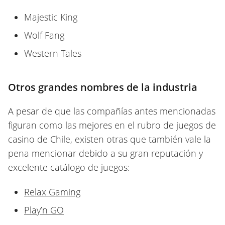
Majestic King
Wolf Fang
Western Tales
Otros grandes nombres de la industria
A pesar de que las compañías antes mencionadas
figuran como las mejores en el rubro de juegos de
casino de Chile, existen otras que también vale la
pena mencionar debido a su gran reputación y
excelente catálogo de juegos:
Relax Gaming
Play’n GO