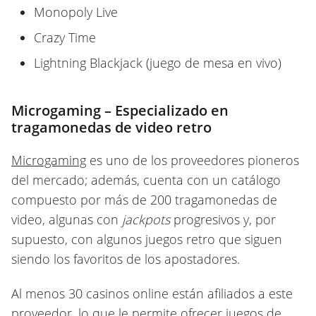
Monopoly Live
Crazy Time
Lightning Blackjack (juego de mesa en vivo)
Microgaming – Especializado en
tragamonedas de video retro
Microgaming
es uno de los proveedores pioneros
del mercado; además, cuenta con un catálogo
compuesto por más de 200 tragamonedas de
video, algunas con
jackpots
progresivos y, por
supuesto, con algunos juegos retro que siguen
siendo los favoritos de los apostadores.
Al menos 30 casinos online están afiliados a este
proveedor, lo que le permite ofrecer juegos de