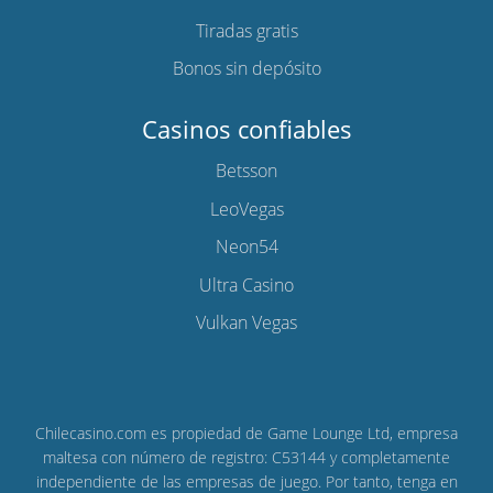
Tiradas gratis
Bonos sin depósito
Casinos confiables
Betsson
LeoVegas
Neon54
Ultra Casino
Vulkan Vegas
Chilecasino.com es propiedad de Game Lounge Ltd, empresa
maltesa con número de registro: C53144 y completamente
independiente de las empresas de juego. Por tanto, tenga en