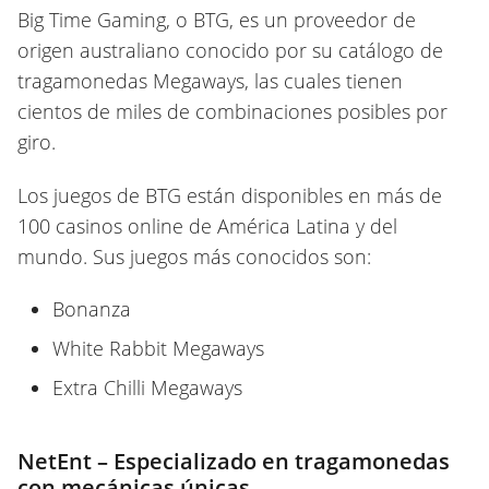
Big Time Gaming, o BTG, es un proveedor de
origen australiano conocido por su catálogo de
tragamonedas Megaways, las cuales tienen
cientos de miles de combinaciones posibles por
giro.
Los juegos de BTG están disponibles en más de
100 casinos online de América Latina y del
mundo. Sus juegos más conocidos son:
Bonanza
White Rabbit Megaways
Extra Chilli Megaways
NetEnt – Especializado en tragamonedas
con mecánicas únicas