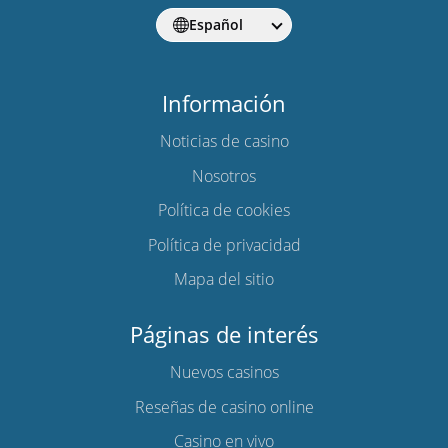
Español
Información
Noticias de casino
Nosotros
Política de cookies
Política de privacidad
Mapa del sitio
Páginas de interés
Nuevos casinos
Reseñas de casino online
Casino en vivo