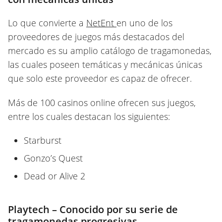
Lo que convierte a
NetEnt
en uno de los
proveedores de juegos más destacados del
mercado es su amplio catálogo de tragamonedas,
las cuales poseen temáticas y mecánicas únicas
que solo este proveedor es capaz de ofrecer.
Más de 100 casinos online ofrecen sus juegos,
entre los cuales destacan los siguientes:
Starburst
Gonzo’s Quest
Dead or Alive 2
Playtech – Conocido por su serie de
tragamonedas progresivas