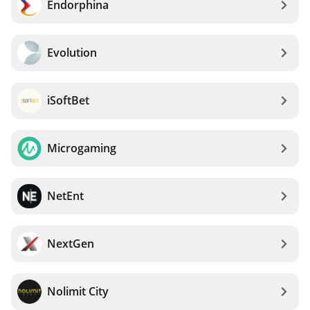
Endorphina
Evolution
iSoftBet
Microgaming
NetEnt
NextGen
Nolimit City