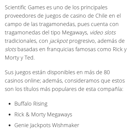
Scientific Games es uno de los principales
proveedores de juegos de casino de Chile en el
campo de las tragamonedas, pues cuenta con
tragamonedas del tipo Megaways,
video slots
tradicionales, con
jackpot
progresivo, además de
slots
basadas en franquicias famosas como Rick y
Morty y Ted.
Sus juegos están disponibles en más de 80
casinos online; además, consideramos que estos
son los títulos más populares de esta compañía:
Buffalo Rising
Rick & Morty Megaways
Genie Jackpots Wishmaker