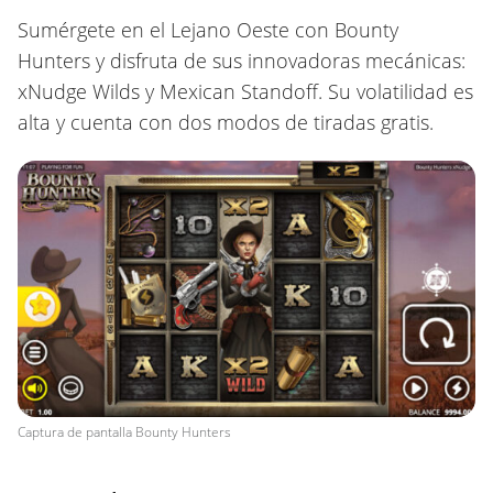
Sumérgete en el Lejano Oeste con Bounty
Hunters y disfruta de sus innovadoras mecánicas:
xNudge Wilds y Mexican Standoff. Su volatilidad es
alta y cuenta con dos modos de tiradas gratis.
Captura de pantalla Bounty Hunters