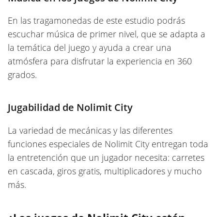
En las tragamonedas de este estudio podrás
escuchar música de primer nivel, que se adapta a
la temática del juego y ayuda a crear una
atmósfera para disfrutar la experiencia en 360
grados.
Jugabilidad de Nolimit City
La variedad de mecánicas y las diferentes
funciones especiales de Nolimit City entregan toda
la entretención que un jugador necesita: carretes
en cascada, giros gratis, multiplicadores y mucho
más.