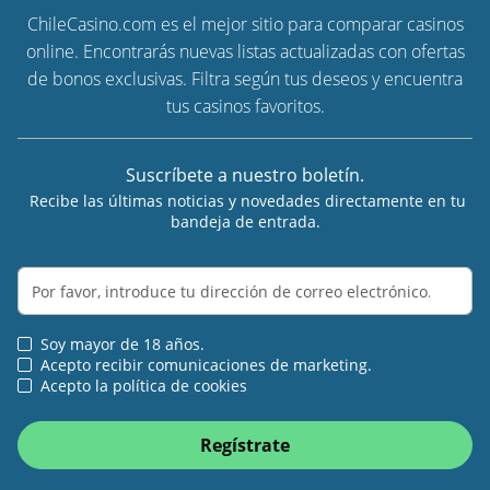
ChileCasino.com es el mejor sitio para comparar casinos
online. Encontrarás nuevas listas actualizadas con ofertas
de bonos exclusivas. Filtra según tus deseos y encuentra
tus casinos favoritos.
Suscríbete a nuestro boletín.
Recibe las últimas noticias y novedades directamente en tu
bandeja de entrada.
Soy mayor de 18 años.
Acepto recibir comunicaciones de marketing.
Acepto la política de cookies
Regístrate