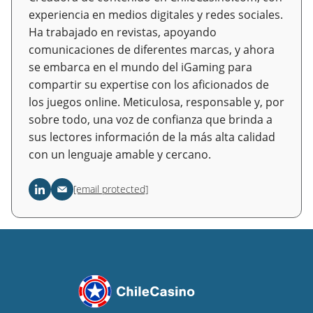
experiencia en medios digitales y redes sociales.
Ha trabajado en revistas, apoyando
comunicaciones de diferentes marcas, y ahora
se embarca en el mundo del iGaming para
compartir su expertise con los aficionados de
los juegos online. Meticulosa, responsable y, por
sobre todo, una voz de confianza que brinda a
sus lectores información de la más alta calidad
con un lenguaje amable y cercano.
[email protected]