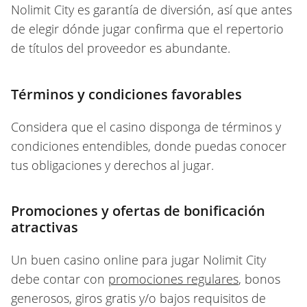
Nolimit City es garantía de diversión, así que antes
de elegir dónde jugar confirma que el repertorio
de títulos del proveedor es abundante.
Términos y condiciones favorables
Considera que el casino disponga de términos y
condiciones entendibles, donde puedas conocer
tus obligaciones y derechos al jugar.
Promociones y ofertas de bonificación
atractivas
Un buen casino online para jugar Nolimit City
debe contar con
promociones regulares
, bonos
generosos, giros gratis y/o bajos requisitos de