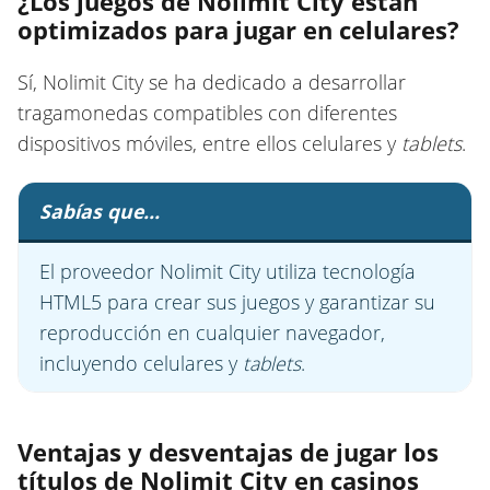
¿Los juegos de Nolimit City están
optimizados para jugar en celulares?
Sí, Nolimit City se ha dedicado a desarrollar
tragamonedas compatibles con diferentes
dispositivos móviles, entre ellos celulares y
tablets
.
Sabías que…
El proveedor Nolimit City utiliza tecnología
HTML5 para crear sus juegos y garantizar su
reproducción en cualquier navegador,
incluyendo celulares y
tablets
.
Ventajas y desventajas de jugar los
títulos de Nolimit City en casinos