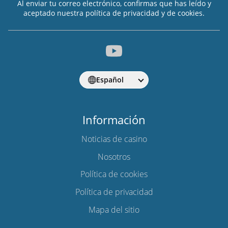
Al enviar tu correo electrónico, confirmas que has leído y
aceptado nuestra política de privacidad y de cookies.
Español
Información
Noticias de casino
Nosotros
Política de cookies
Política de privacidad
Mapa del sitio