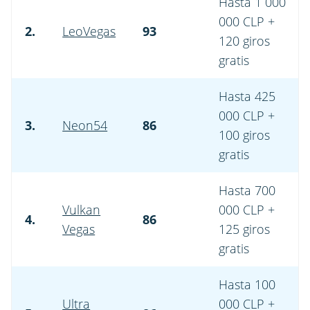
Hasta 1 000
000 CLP +
2.
LeoVegas
93
120 giros
gratis
Hasta 425
000 CLP +
3.
Neon54
86
100 giros
gratis
Hasta 700
Vulkan
000 CLP +
4.
86
Vegas
125 giros
gratis
Hasta 100
Ultra
000 CLP +