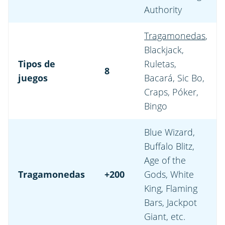
Authority
Tragamonedas
,
Blackjack,
Tipos de
Ruletas,
8
juegos
Bacará, Sic Bo,
Craps, Póker,
Bingo
Blue Wizard,
Buffalo Blitz,
Age of the
Tragamonedas
+200
Gods, White
King, Flaming
Bars, Jackpot
Giant, etc.