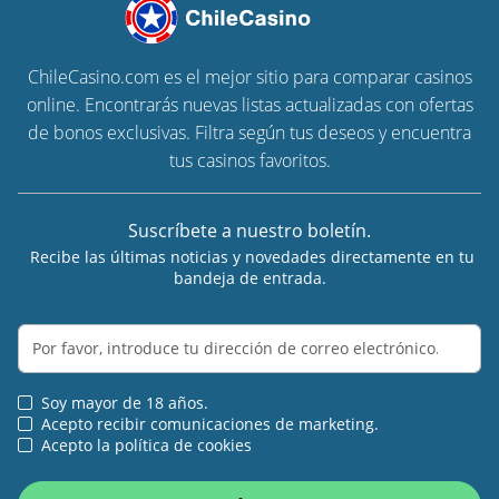
ChileCasino.com es el mejor sitio para comparar casinos
online. Encontrarás nuevas listas actualizadas con ofertas
de bonos exclusivas. Filtra según tus deseos y encuentra
tus casinos favoritos.
Suscríbete a nuestro boletín.
Recibe las últimas noticias y novedades directamente en tu
bandeja de entrada.
Soy mayor de 18 años.
Acepto recibir comunicaciones de marketing.
Acepto la política de cookies