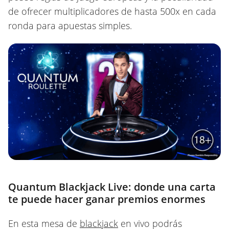
de ofrecer multiplicadores de hasta 500x en cada
ronda para apuestas simples.
Quantum Blackjack Live: donde una carta
te puede hacer ganar premios enormes
En esta mesa de
blackjack
en vivo podrás