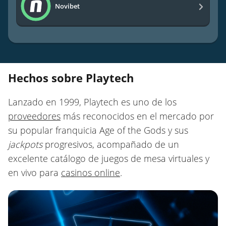
Novibet
Hechos sobre Playtech
Lanzado en 1999, Playtech es uno de los
proveedores
más reconocidos en el mercado por
su popular franquicia Age of the Gods y sus
jackpots
progresivos, acompañado de un
excelente catálogo de juegos de mesa virtuales y
en vivo para
casinos online
.