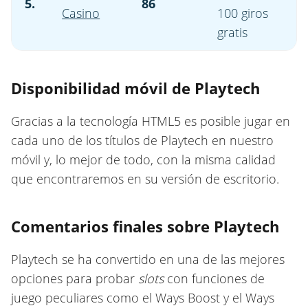
5.
86
Casino
100 giros
gratis
Disponibilidad móvil de Playtech
Gracias a la tecnología HTML5 es posible jugar en
cada uno de los títulos de Playtech en nuestro
móvil y, lo mejor de todo, con la misma calidad
que encontraremos en su versión de escritorio.
Comentarios finales sobre Playtech
Playtech se ha convertido en una de las mejores
opciones para probar
slots
con funciones de
juego peculiares como el Ways Boost y el Ways