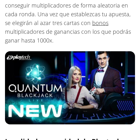
conseguir multiplicadores de forma aleatoria en
cada ronda. Una vez que establezcas tu apuesta,
se elegirán al azar tres cartas con
bonos
multiplicadores de ganancias con los que podrás
ganar hasta 1000x.