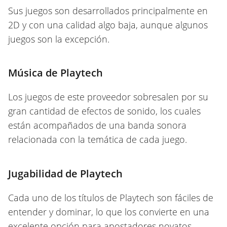
Sus juegos son desarrollados principalmente en
2D y con una calidad algo baja, aunque algunos
juegos son la excepción.
Música de Playtech
Los juegos de este proveedor sobresalen por su
gran cantidad de efectos de sonido, los cuales
están acompañados de una banda sonora
relacionada con la temática de cada juego.
Jugabilidad de Playtech
Cada uno de los títulos de Playtech son fáciles de
entender y dominar, lo que los convierte en una
excelente opción para apostadores novatos.