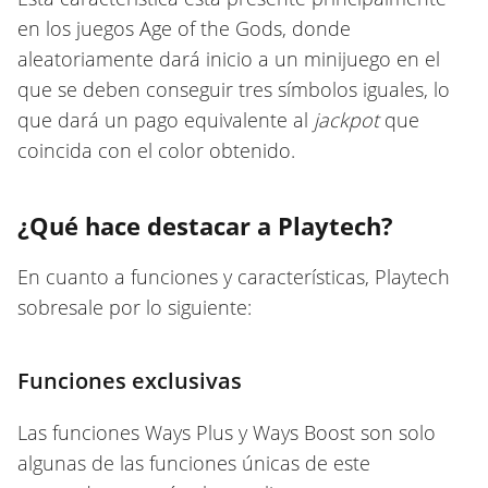
en los juegos Age of the Gods, donde
aleatoriamente dará inicio a un minijuego en el
que se deben conseguir tres símbolos iguales, lo
que dará un pago equivalente al
jackpot
que
coincida con el color obtenido.
¿Qué hace destacar a Playtech?
En cuanto a funciones y características, Playtech
sobresale por lo siguiente:
Funciones exclusivas
Las funciones Ways Plus y Ways Boost son solo
algunas de las funciones únicas de este