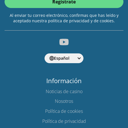
Regístrate
Al enviar tu correo electrónico, confirmas que has leído y
aceptado nuestra política de privacidad y de cookies.
Español
Información
Noticias de casino
Nosotros
Política de cookies
Política de privacidad