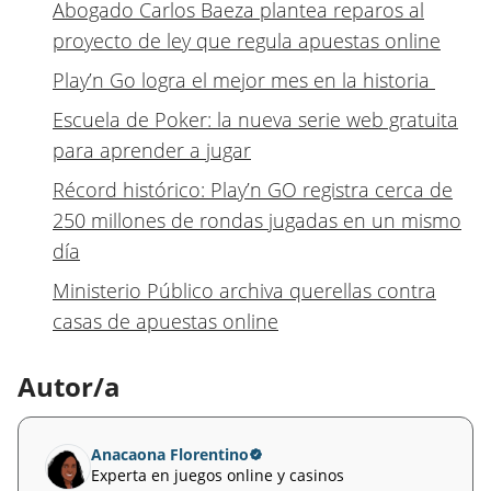
Abogado Carlos Baeza plantea reparos al
proyecto de ley que regula apuestas online
Play’n Go logra el mejor mes en la historia
Escuela de Poker: la nueva serie web gratuita
para aprender a jugar
Récord histórico: Play’n GO registra cerca de
250 millones de rondas jugadas en un mismo
día
Ministerio Público archiva querellas contra
casas de apuestas online
Autor/a
Anacaona Florentino
Experta en juegos online y casinos