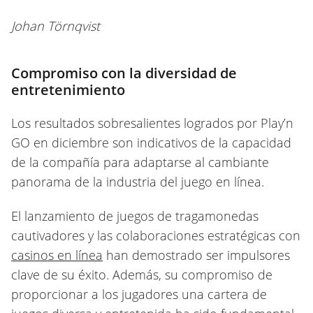
Johan Törnqvist
Compromiso con la diversidad de
entretenimiento
Los resultados sobresalientes logrados por Play’n
GO en diciembre son indicativos de la capacidad
de la compañía para adaptarse al cambiante
panorama de la industria del juego en línea.
El lanzamiento de juegos de tragamonedas
cautivadores y las colaboraciones estratégicas con
casinos en línea
han demostrado ser impulsores
clave de su éxito. Además, su compromiso de
proporcionar a los jugadores una cartera de