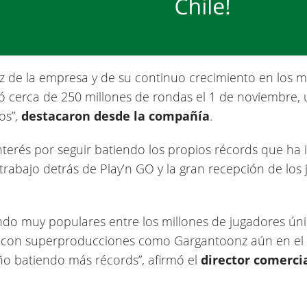
z de la empresa y de su continuo crecimiento en los 
ó cerca de 250 millones de rondas el 1 de noviembre, 
os”,
destacaron desde la compañía
.
nterés por seguir batiendo los propios récords que h
trabajo detrás de Play’n GO y la gran recepción de los
endo muy populares entre los millones de jugadores ún
y con superproducciones como Gargantoonz aún en el 
o batiendo más récords”, afirmó el
director comerci