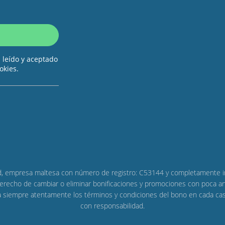
s leído y aceptado
okies.
, empresa maltesa con número de registro: C53144 y completamente in
erecho de cambiar o eliminar bonificaciones y promociones con poca ant
a siempre atentamente los términos y condiciones del bono en cada casin
con responsabilidad.