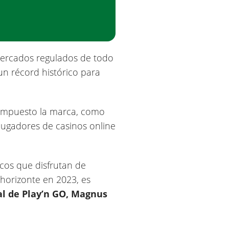
mercados regulados de todo
un récord histórico para
a impuesto la marca, como
 jugadores de casinos online
icos que disfrutan de
horizonte en 2023, es
al de Play’n GO, Magnus