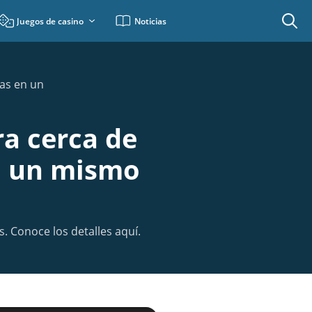
Juegos de casino
Noticias
das en un
ra cerca de
n un mismo
. Conoce los detalles aquí.