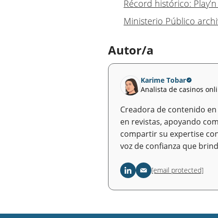
Récord histórico: Play’
Ministerio Público arch
Autor/a
Karime Tobar
Analista de casinos onl
Creadora de contenido en C
en revistas, apoyando com
compartir su expertise con
voz de confianza que brind
[email protected]