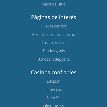
Mapa del sitio
Páginas de interés
Nuevos casinos
Reseñas de casino online
Casino en vivo
Tiradas gratis
Bonos sin depósito
Casinos confiables
Betsson
LeoVegas
Neon54
Ultra Casino