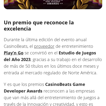
Un premio que reconoce la
excelencia
Durante la última edición del evento anual
CasinoBeats, el
proveedor
de entretenimiento
Play’n Go
se convirtió en el
Estudio de Juegos
del Año 2023
, gracias a su trabajo en el desarrollo
de más de 50 títulos en los últimos doce meses y
entrada al mercado regulado de Norte América.
Y es que los premios
CasinoBeats Game
Developer Awards
reconocen a las empresas
que van más allá del entretenimiento de juegos a
través de la innovación y creatividad, y esto es