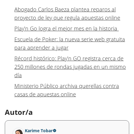
Abogado Carlos Baeza plantea reparos al
proyecto de ley que regula apuestas online
Play’n Go logra el mejor mes en la historia
Escuela de Poker: la nueva serie web gratuita
para aprender a jugar
Récord histórico: Play’n GO registra cerca de
250 millones de rondas jugadas en un mismo
día
Ministerio Público archiva querellas contra
casas de apuestas online
Autor/a
Karime Tobar