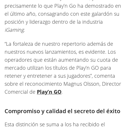
precisamente lo que Play’n Go ha demostrado en
el último año, consagrando con este galardón su
posición y liderazgo dentro de la industria
iGaming
.
“La fortaleza de nuestro repertorio además de
nuestros nuevos lanzamientos, es evidente. Los
operadores que están aumentando su cuota de
mercado utilizan los títulos de Play’n GO para
retener y entretener a sus jugadores”, comenta
sobre el reconocimiento Magnus Olsson, Director
Comercial de
Play’n GO
.
Compromiso y calidad el secreto del éxito
Esta distinción se suma a los ha recibido el